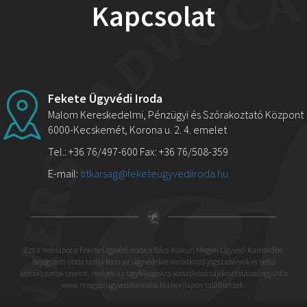
Kapcsolat
Fekete Ügyvédi Iroda
Malom Kereskedelmi, Pénzügyi és Szórakoztató Központ
6000-Kecskemét, Korona u. 2. 4. emelet
Tel.: +36 76/497-600 Fax: +36 76/508-359
E-mail:
titkarsag@feketeugyvediiroda.hu
Ezt a holnapot a Fekete Ügyvédi Iroda a Bács-Kiskun Megyei Ügyvédi Kamarába
bejegyzett iroda tartja fenn az ügyvédekre vonatkozó jogszabályok és belső
szabályzatok szerint, melyek az ügyféljogokra vonatkozó tájékoztatással együtt a
www.magyarugyvedikamara.hu
honlapon találhatóak.