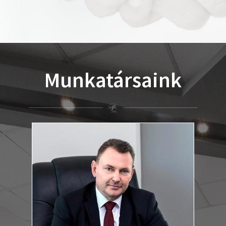
Munkatársaink
dr. Fekete István Csaba
Irodavezető ügyvéd
:
Végzettség
József Attila Tudományegyetem Állam- és Jogtudományi Kar,
Szeged, jogász szak, 1990. Summa Cum Laude
Eötvös Loránd Tudományegyetem Állam- és Jogtudományi
Kar, Jogi Továbbképző Intézet Budapest, társasági jogász
szak, 1997.
Fekete.Csaba@feketeugyvediiroda.hu
E-mail cím: