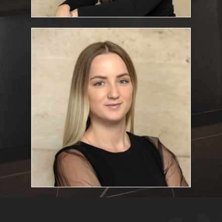
Szigeti Boglárka
Titkárnő
szigeti.boglarka@feketeugyvediiroda.hu
E-mail cím:
Titkarsag@feketeugyvediiroda.hu