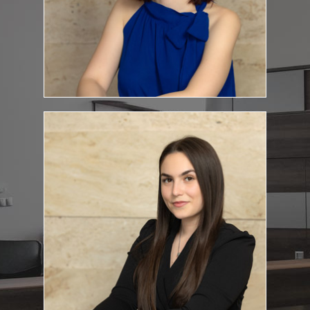
Havas Vanessza
Titkárnő
havas.vanessza@feketeugyvediiroda.hu
E-mail cím:
Titkarsag@feketeugyvediiroda.hu