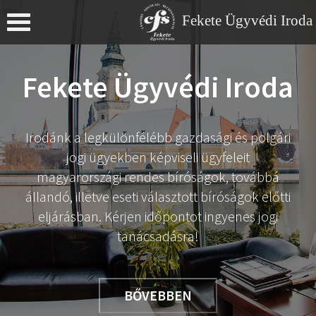
Fekete Ügyvédi Iroda
Menü
Fekete Ügyvédi Iroda
Irodánk a legkülönfélébb gazdasági és polgári
jogi ügyekben képviseli ügyfeleit
magyarországi rendes bíróságok, továbbá
állandó, illetve eseti választott bíróságok előtti
eljárásban. Kérjen időpontot ingyenes jogi
tanácsadásra!
BŐVEBBEN