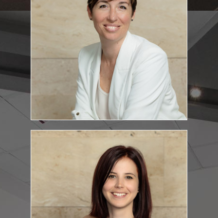
major.maria@feketeugyvediiroda.hu
E-mail cím:
Kanyó Csilla
Személyi asszisztens
kanyo.csilla@feketeugyvediiroda.hu
E-mail cím: