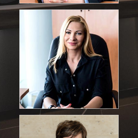
dr. Fekete Krisztina
Alkalmazott ügyvéd
:
Végzettség
Debreceni Egyetem jog,- és Államtudományi Kar 2001.
Summa Cum Laude
Jogi szakvizsga időpontja: 2005
Fekete.Krisztina@feketeugyvediiroda.hu
E-mail cím:
Sándorné Major Mária
Pénzügyi és számviteli ügyintéző