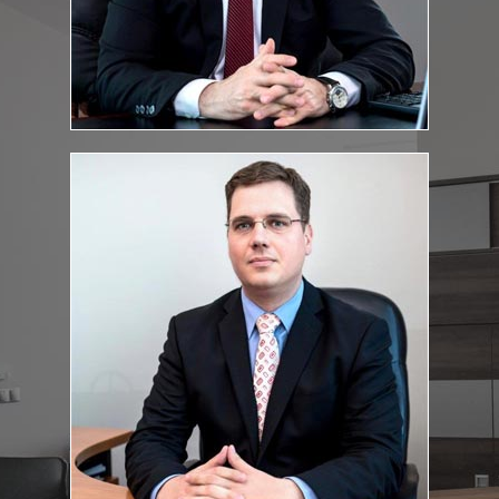
dr. Szenczi Szabolcs
Ügyvéd
:
Végzettség
Szegedi Tudományegyetem Állam- és Jogtudományi Kar,
jogász szak
Jogi szakvizsga időpontja: 2011
Szenczi.Szabolcs@feketeugyvediiroda.hu
E-mail cím: