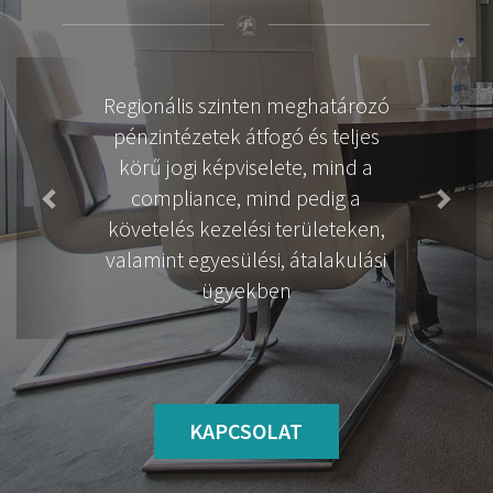
Previous
Next
Ingatlan-bérbeadáshoz és
ingatlan üzemeltetéshez
kapcsolódó complex jogi
segítségnyújtás ipari célú és
kereskedelmi ingatlanok
tekintetében
KAPCSOLAT